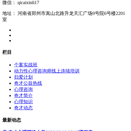
微信：
qicaixinli17
地址：
河南省郑州市嵩山北路升龙天汇广场9号院6号楼2201
室
栏目
个案实战班
动力性心理咨询师线上连续培训
归爱计划
奇才公益热线
心理咨询
奇才简介
心理知识
奇才动态
最新动态