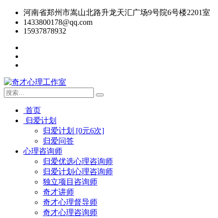
河南省郑州市嵩山北路升龙天汇广场9号院6号楼2201室
1433800178@qq.com
15937878932
首页
归爱计划
归爱计划 [0元6次]
归爱问答
心理咨询师
归爱优选心理咨询师
归爱计划心理咨询师
独立项目咨询师
奇才讲师
奇才心理督导师
奇才心理咨询师