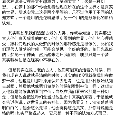
着这种说法实在是太有想象力，脑洞太大了，这是一种幻
想。，在梦中的那个你会觉着他现在所在的这个世界才是真实
的世界。所以实际上这是两个平等的，只不过他用了不同的认
知方式，一个是用的是逻辑思维，另一个用的是形象化的原始
认知。
其实呢如果我们追溯古老的人类，你就会知道，其实那些
古人他们白天醒着的时候，他们所看到的世界，他们的心理感
受，跟我们现代的人做梦的时候的那种感觉是很像的。比如我
们现代人做梦的时候，可能会梦见一个好的坏的。咱们先说好
的，梦见一个神仙，然后醒来之后我们说，噢那只是一个梦，
其实呃神仙是在现实中不存在的。
但是其实在很古老的古人，他们可能真的活着的时候，用
我们现在人说话就是清醒的时候，其实他们活得就像我们在做
梦一样，他也是用那种原始认知去思考，也是用那种原始认知
去感受，然后他就像我们做梦的时候能看到神仙一样，这些古
人他就是能够真的看到神仙，当然在我们看来它那是一种幻
觉，但是他会把这种幻觉当成他生命中真实的东西，于是他就
会告诉你说，这世界真的有神仙。因为我看见了，清清楚楚明
明白白的，他会这么觉得，他会觉得这是真实。那你能说他是
错的吗?其实严格说起来，它只是一种不同的认知方式而已。