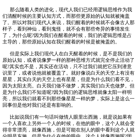
那么随着人类的进化，现代人我们已经用逻辑思维作为我
们清醒时候的主要认知方式，而那些更原始的认知就被掩盖
了。所以对我们现代人来说，我们醒着的时候就不会像古人那
样子，看到神仙，看到鬼怪，就不会有那些奇异的事情发生
了，为什么呢?因为我们在醒着的时候，我们的逻辑思维是占
主导的，那些原始认知在我们醒着的时候是被掩盖的。
但是实际上我们现代人在白天醒着的时候，是不是我们的
原始认知，或者说像梦一样的那种思维方式就完全停止活动了
呢?其实也不是，其实还在活动，只不过我们就把它压到潜意
识里了，或者说他就被覆盖了。就好像说白天的天空上有没有
星星，其实白天的天空上也有星星，但是为什么我们看不见，
因为太阳太亮。白天我们做不做梦，其实我们白天也做梦。但
是为什么我们不知道呢?因为我们的逻辑思维就像太阳一样明
亮，所以我们就看不到那些像星星一样的梦，实际上是这么一
回事但是他对我们还是有影响的。
比如说我们有一句话叫做情人眼里出西施，就是说如果有
一个人喜欢上另外一个人的时候，在他的眼中，这个人就会变
得非常漂亮，就像西施，但是可能在别人的眼中看到这个人就
分明是东施。但是为什么在他的眼中，这个人就像西施呢?因