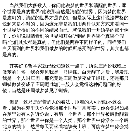
当然我们大多数人，你问他说梦的世界和清醒的世界，哪
个世界是真的世界?他说那当然是清醒的世界，因为梦的世界
是虚幻的，清醒的世界才是真的。但是实际上这种说法严格的
说起来是不对的，因为这无非是我们用两种认知方式来看同一
个世界所得到的不同的结果而已。就像我们一开始举的那个例
子，你能说眼睛看到的世界和耳朵听到的世界哪个真哪个假
吗?他们其实都是真的，但他们是两种不同样子的。同样我们
白天看到的世界和我们做梦的时候所感受到的世界，其实也都
是真的。
其实好多哲学家就已经知道这一点了，所以庄周说我晚上
做梦的时候，我会梦见我是一只蝴蝶。白天醒了之后，我发现
我是一个人叫庄周，那究竟是庄周做梦变成了蝴蝶，还是那只
蝴蝶做梦变成了庄周呢?我们一般人会觉得这种问题问的好
傻，当然是庄周做梦梦见了蝴蝶。
但是，这只是醒着的人的看法，睡着的人可能就不这么
看，因为在梦里边你会觉得那个世界非常真实，你会觉得如果
在梦里边有人告诉你说，有另一个世界，那个世界被叫做醒着
的世界，那个世界中你是一个人类，那个世界中你活在一个叫
北京的城市，然后每天要坐着地铁去上班，可能在梦中你会觉