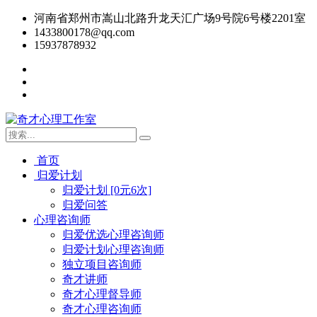
河南省郑州市嵩山北路升龙天汇广场9号院6号楼2201室
1433800178@qq.com
15937878932
首页
归爱计划
归爱计划 [0元6次]
归爱问答
心理咨询师
归爱优选心理咨询师
归爱计划心理咨询师
独立项目咨询师
奇才讲师
奇才心理督导师
奇才心理咨询师