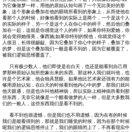
为它像做梦一样，用他的原始认知勾画了一个无比美好的形
象，这个形象会叠加在他的眼睛所看到的形象上，从而使他在
看那个人的时候，好像他看到的实际上是两个，一个是这个人
的实际的样子，另一个是这个人在你心中的样子，然后他们叠
加在一起，这就是你感觉这个人的样子，如果你特别爱她，你
就会觉得她很美，像西施;如果你特别的恨他，你就觉得这个
人很丑，长得很龌龊。因为它叠加了你心中的样子，叠加了你
的梦，但是这个叠加我们一般是看不到的，因为它被覆盖了，
被我们逻辑思维覆盖了。
只有极少数人，他们即使是在白天，也还是能看到自己用
梦那种原始认知所想象出来的东西。那这种人我们就叫他，也
许是个艺术家，他会独具慧眼。如果他比艺术家还强有力的能
够用原始认知，在白天的时候看到他内心中的梦，那我们就叫
他天眼通，但是也许叫他精神病，所以实际上精神病所看到那
些东西，无非它就像是一个醒着做梦的人一样，但是大多数我
们的一般人，这些东西我们是看不到的。
看不到也很遗憾，但是我们也不用遗憾，因为在有的时候
我们是能看得到的，那就是我们睡觉的时候，因为在那个时候
呢我们的逻辑思维停止了，我们的眼睛闭上了，不再看现实中