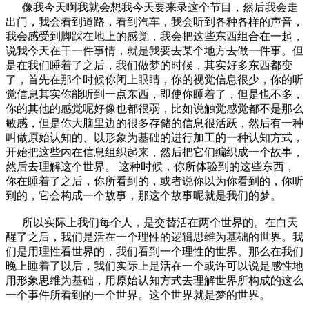
像我今天啊我就会想我今天要来录这个节目，然后我会走
出门，我会看到道路，看到汽车，我会听到各种各样的声音，
我会感受到脚踩在地上的感觉，我会把这些东西组合在一起，
说我今天在干一件事情，就是我要去某个地方去做一件事。但
是在我们睡着了之后，我们做梦的时候，其实好多东西都变
了，首先在那个时候你闭上眼睛，你的视觉信息很少，你的听
觉信息其实你能听到一点东西，即使你睡着了，但是也不多，
你的其他的感觉呢好像也都很弱，比如说触觉感觉都不是那么
敏感，但是你大脑里边的很多存储的信息很活跃，然后有一种
叫做原始认知的、以形象为基础的进行加工的一种认知方式，
开始把这些内在信息组织起来，然后把它们编织成一个故事，
然后去理解这个世界。 这种时候，你所体验到的这些东西，
你在睡着了之后，你所看到的，或者说你以为你看到的，你听
到的，它会构成一个故事，那这个故事呢就是我们的梦。
所以实际上我们每个人，是交替活在两个世界的。在白天
醒了之后，我们是活在一个理性的逻辑思维为基础的世界。我
们是用理性看世界的，我们看到一个理性的世界。那么在我们
晚上睡着了以后，我们实际上是活在一个或许可以说是感性地
用形象思维为基础，用原始认知方式去理解世界所构成的这么
一个事件所看到的一个世界。这个世界就是梦的世界。