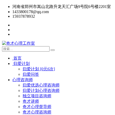
河南省郑州市嵩山北路升龙天汇广场9号院6号楼2201室
1433800178@qq.com
15937878932
首页
归爱计划
归爱计划 [0元6次]
归爱问答
心理咨询师
归爱优选心理咨询师
归爱计划心理咨询师
独立项目咨询师
奇才讲师
奇才心理督导师
奇才心理咨询师