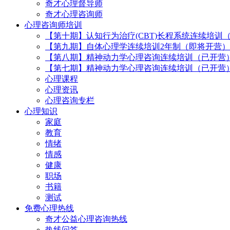
奇才心理督导师
奇才心理咨询师
心理咨询师培训
【第十期】认知行为治疗(CBT)长程系统连续培训
【第九期】自体心理学连续培训2年制（即将开营）
【第八期】精神动力学心理咨询连续培训（已开营
【第七期】精神动力学心理咨询连续培训（已开营
心理课程
心理资讯
心理咨询专栏
心理知识
家庭
教育
情绪
情感
健康
职场
书籍
测试
免费心理热线
奇才公益心理咨询热线
热线问答