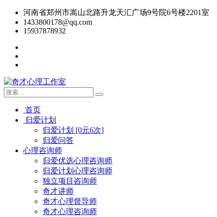
河南省郑州市嵩山北路升龙天汇广场9号院6号楼2201室
1433800178@qq.com
15937878932
首页
归爱计划
归爱计划 [0元6次]
归爱问答
心理咨询师
归爱优选心理咨询师
归爱计划心理咨询师
独立项目咨询师
奇才讲师
奇才心理督导师
奇才心理咨询师