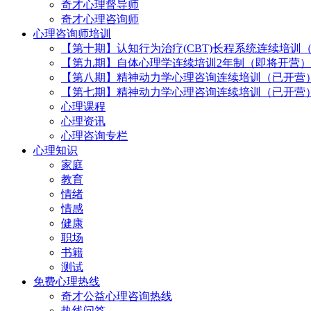
奇才心理督导师
奇才心理咨询师
心理咨询师培训
【第十期】认知行为治疗(CBT)长程系统连续培训
【第九期】自体心理学连续培训2年制（即将开营）
【第八期】精神动力学心理咨询连续培训（已开营
【第七期】精神动力学心理咨询连续培训（已开营
心理课程
心理资讯
心理咨询专栏
心理知识
家庭
教育
情绪
情感
健康
职场
书籍
测试
免费心理热线
奇才公益心理咨询热线
热线问答