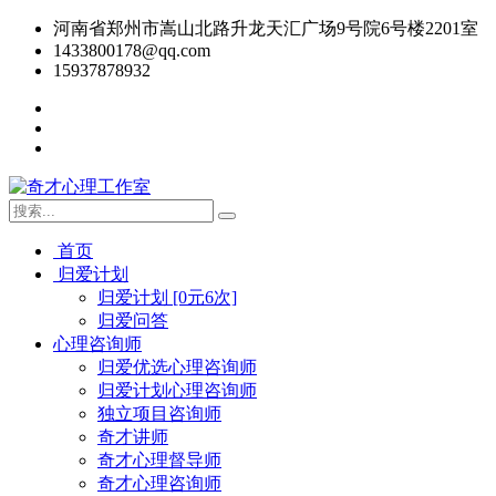
河南省郑州市嵩山北路升龙天汇广场9号院6号楼2201室
1433800178@qq.com
15937878932
首页
归爱计划
归爱计划 [0元6次]
归爱问答
心理咨询师
归爱优选心理咨询师
归爱计划心理咨询师
独立项目咨询师
奇才讲师
奇才心理督导师
奇才心理咨询师