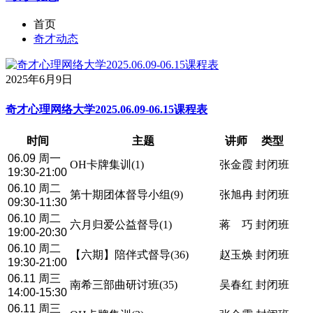
首页
奇才动态
2025年6月9日
奇才心理网络大学2025.06.09-06.15课程表
时间
主题
讲师
类型
06.09 周一
OH卡牌集训(1)
张金霞
封闭班
19:30-21:00
06.10 周二
第十期团体督导小组(9)
张旭冉
封闭班
09:30-11:30
06.10 周二
六月归爱公益督导(1)
蒋 巧
封闭班
19:00-20:30
06.10 周二
【六期】陪伴式督导(36)
赵玉焕
封闭班
19:30-21:00
06.11 周三
南希三部曲研讨班(35)
吴春红
封闭班
14:00-15:30
06.11 周三