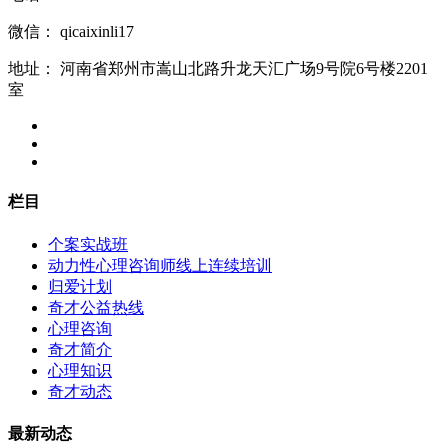
微信：
qicaixinli17
地址：
河南省郑州市嵩山北路升龙天汇广场9号院6号楼2201
室
栏目
个案实战班
动力性心理咨询师线上连续培训
归爱计划
奇才公益热线
心理咨询
奇才简介
心理知识
奇才动态
最新动态