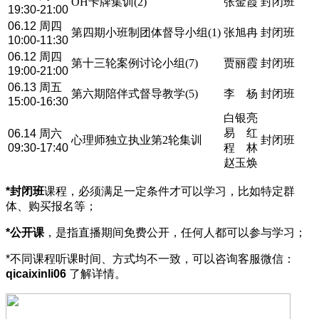
OH卡牌集训(2)
张金霞
封闭班
19:30-21:00
06.12 周四
第四期小班制团体督导小组(1)
张旭冉
封闭班
10:00-11:30
06.12 周四
第十三轮案例讨论小组(7)
贾丽霞
封闭班
19:00-21:00
06.13 周五
第六期陪伴式督导教学(5)
李 杨
封闭班
15:00-16:30
白银亮
易 红
06.14 周六
心理师独立执业第2轮集训
封闭班
09:30-17:40
程 林
赵玉焕
*封闭班
课程，必须满足一定条件才可以学习，比如特定群
体、购买报名等；
*公开课
，是指直播期间免费公开，任何人都可以参与学习；
*不同课程听课时间、方式均不一致，可以咨询客服微信：
qicaixinli06
了解详情。