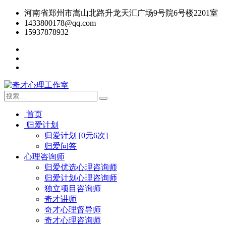
河南省郑州市嵩山北路升龙天汇广场9号院6号楼2201室
1433800178@qq.com
15937878932
首页
归爱计划
归爱计划 [0元6次]
归爱问答
心理咨询师
归爱优选心理咨询师
归爱计划心理咨询师
独立项目咨询师
奇才讲师
奇才心理督导师
奇才心理咨询师