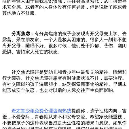
症的年轻人由于自我意识较强，往往会高度紧张，从而拼命寻
求安全感。或者有的人身体没有任何异常，但是说肚子疼或者
其他地方不舒服。
分离焦虑
：有分离焦虑的孩子会发现离开父母去上学、去
露营、呆在朋友家、一个人是极其困难的。很多人一刻都不想
离开父母，睡眠不好。很多时候，他们处于抑郁、悲伤、幽闭
恐惧、害怕家人死亡的状态。
社交焦虑障碍是婴幼儿和青少年中最常见的精神、情绪和
行为障碍。社交焦虑障碍患者有时健康状况不佳，需要治疗。
有社交障碍的孩子温顺胆小，缺乏探索新事物的精神。早期未
能形成安全依恋，也会对以后的人际交往产生负面影响。
奇才青少年免费心理咨询热线
提醒你，孩子性格内向，害
羞，不爱交际，青春期从来不和父母交流。希望家长能重视，
不要把孩子的这种表现当成是天生性格的结果而忽视。如果你
的孩子已经明显表现出有社交障碍，建议父母要及时进行疏