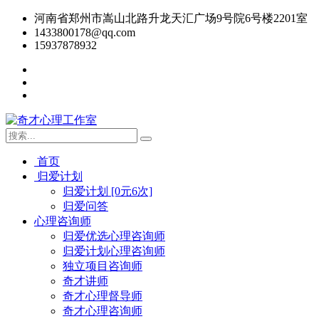
河南省郑州市嵩山北路升龙天汇广场9号院6号楼2201室
1433800178@qq.com
15937878932
首页
归爱计划
归爱计划 [0元6次]
归爱问答
心理咨询师
归爱优选心理咨询师
归爱计划心理咨询师
独立项目咨询师
奇才讲师
奇才心理督导师
奇才心理咨询师