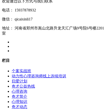
欢迎通过以下方式与我们联系
电话：
15937878932
微信：
qicaixinli17
地址：
河南省郑州市嵩山北路升龙天汇广场9号院6号楼2201
室
栏目
个案实战班
动力性心理咨询师线上连续培训
归爱计划
奇才公益热线
心理咨询
奇才简介
心理知识
奇才动态