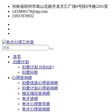
河南省郑州市嵩山北路升龙天汇广场9号院6号楼2201室
1433800178@qq.com
15937878932
首页
归爱计划
归爱计划 [0元6次]
归爱问答
心理咨询师
归爱优选心理咨询师
归爱计划心理咨询师
独立项目咨询师
奇才讲师
奇才心理督导师
奇才心理咨询师