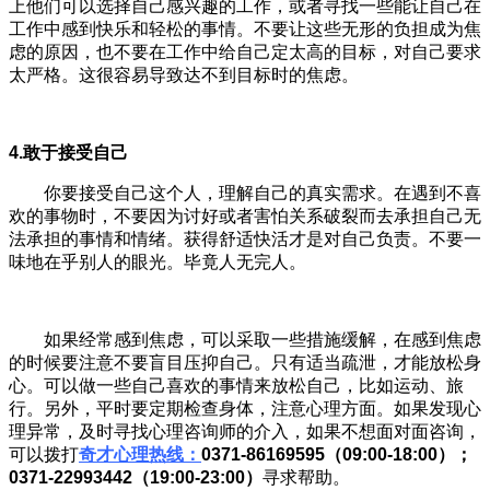
上他们可以选择自己感兴趣的工作，或者寻找一些能让自己在
工作中感到快乐和轻松的事情。不要让这些无形的负担成为焦
虑的原因，也不要在工作中给自己定太高的目标，对自己要求
太严格。这很容易导致达不到目标时的焦虑。
4.
敢于接受自己
你要接受自己这个人，理解自己的真实需求。在遇到不喜
欢的事物时，不要因为讨好或者害怕关系破裂而去承担自己无
法承担的事情和情绪。获得舒适快活才是对自己负责。不要一
味地在乎别人的眼光。毕竟人无完人。
如果经常感到焦虑，可以采取一些措施缓解，在感到焦虑
的时候要注意不要盲目压抑自己。只有适当疏泄，才能放松身
心。可以做一些自己喜欢的事情来放松自己，比如运动、旅
行。另外，平时要定期检查身体，注意心理方面。如果发现心
理异常，及时寻找心理咨询师的介入，如果不想面对面咨询，
可以拨打
奇才心理热线：
0371-86169595（09
:
00-18
:
00）
；
0371-22993442（19
:
00-23
:
00）
寻求帮助。