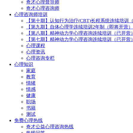
奇才心理督导师
奇才心理咨询师
心理咨询师培训
【第十期】认知行为治疗(CBT)长程系统连续培训
【第九期】自体心理学连续培训2年制（即将开营）
【第八期】精神动力学心理咨询连续培训（已开营
【第七期】精神动力学心理咨询连续培训（已开营
心理课程
心理资讯
心理咨询专栏
心理知识
家庭
教育
情绪
情感
健康
职场
书籍
测试
免费心理热线
奇才公益心理咨询热线
热线问答