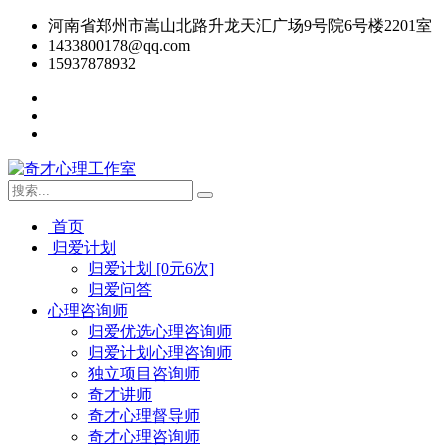
河南省郑州市嵩山北路升龙天汇广场9号院6号楼2201室
1433800178@qq.com
15937878932
首页
归爱计划
归爱计划 [0元6次]
归爱问答
心理咨询师
归爱优选心理咨询师
归爱计划心理咨询师
独立项目咨询师
奇才讲师
奇才心理督导师
奇才心理咨询师