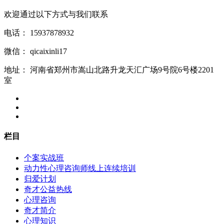
欢迎通过以下方式与我们联系
电话：
15937878932
微信：
qicaixinli17
地址：
河南省郑州市嵩山北路升龙天汇广场9号院6号楼2201
室
栏目
个案实战班
动力性心理咨询师线上连续培训
归爱计划
奇才公益热线
心理咨询
奇才简介
心理知识