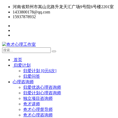
河南省郑州市嵩山北路升龙天汇广场9号院6号楼2201室
1433800178@qq.com
15937878932
首页
归爱计划
归爱计划 [0元6次]
归爱问答
心理咨询师
归爱优选心理咨询师
归爱计划心理咨询师
独立项目咨询师
奇才讲师
奇才心理督导师
奇才心理咨询师