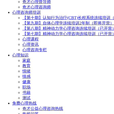
奇才心理督导师
奇才心理咨询师
心理咨询师培训
【第十期】认知行为治疗(CBT)长程系统连续培训
【第九期】自体心理学连续培训2年制（即将开营）
【第八期】精神动力学心理咨询连续培训（已开营
【第七期】精神动力学心理咨询连续培训（已开营
心理课程
心理资讯
心理咨询专栏
心理知识
家庭
教育
情绪
情感
健康
职场
书籍
测试
免费心理热线
奇才公益心理咨询热线
热线问答