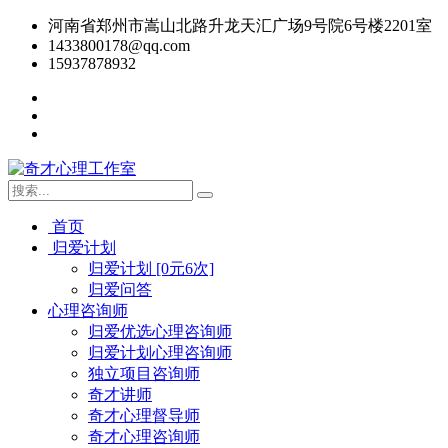
河南省郑州市嵩山北路升龙天汇广场9号院6号楼2201室
1433800178@qq.com
15937878932
首页
归爱计划
归爱计划 [0元6次]
归爱问答
心理咨询师
归爱优选心理咨询师
归爱计划心理咨询师
独立项目咨询师
奇才讲师
奇才心理督导师
奇才心理咨询师