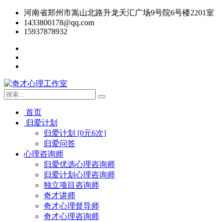
河南省郑州市嵩山北路升龙天汇广场9号院6号楼2201室
1433800178@qq.com
15937878932
首页
归爱计划
归爱计划 [0元6次]
归爱问答
心理咨询师
归爱优选心理咨询师
归爱计划心理咨询师
独立项目咨询师
奇才讲师
奇才心理督导师
奇才心理咨询师