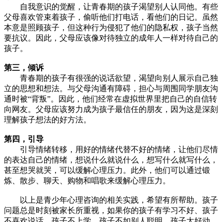
自我意识的觉醒，让青春期的孩子渴望别人认同他。有些
父母喜欢管束着孩子，偷听他们打电话，看他们的日记。虽然
本意是照顾孩子，但这种行为侵犯了他们的隐私权，孩子当然
要抗议。因此，父母应该像对待独立的成年人一样对待自己的
孩子。
第三，
倾诉
青春期的孩子有很强的说话欲望，渴望向别人展示自己独
立的思想和想法。与父母沟通有障碍，担心与周围同学朋友沟
通时被“背叛”。因此，他们经常在虚拟世界里把自己的自信转
向网友。父母应该努力成为孩子最信任的朋友，因为这是深刻
理解孩子想法的好方法。
第四，引导
引导情绪转移，用好的情绪代替不好的情绪，让他们尽情
的表达自己的情绪，想说什么就说什么，想写什么就写什么，
甚至想哭就哭，可以缓解心理压力。此外，他们可以通过锻
炼、散步、聊天、购物和唱歌来缓解心理压力。
以上是青少年心理咨询的相关实践，希望有所帮助。孩子
问题总是时刻被家长所重视，如果你的孩子有学习不好、孩子
不喜欢说话、孩子不上学、孩子不如别人聪明、孩子太好动、