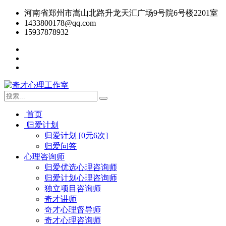
河南省郑州市嵩山北路升龙天汇广场9号院6号楼2201室
1433800178@qq.com
15937878932
首页
归爱计划
归爱计划 [0元6次]
归爱问答
心理咨询师
归爱优选心理咨询师
归爱计划心理咨询师
独立项目咨询师
奇才讲师
奇才心理督导师
奇才心理咨询师