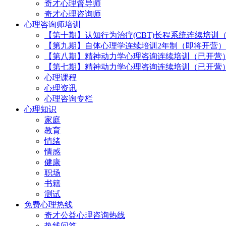
奇才心理督导师
奇才心理咨询师
心理咨询师培训
【第十期】认知行为治疗(CBT)长程系统连续培训
【第九期】自体心理学连续培训2年制（即将开营）
【第八期】精神动力学心理咨询连续培训（已开营
【第七期】精神动力学心理咨询连续培训（已开营
心理课程
心理资讯
心理咨询专栏
心理知识
家庭
教育
情绪
情感
健康
职场
书籍
测试
免费心理热线
奇才公益心理咨询热线
热线问答