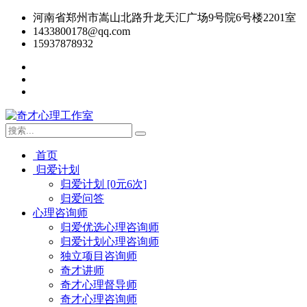
河南省郑州市嵩山北路升龙天汇广场9号院6号楼2201室
1433800178@qq.com
15937878932
首页
归爱计划
归爱计划 [0元6次]
归爱问答
心理咨询师
归爱优选心理咨询师
归爱计划心理咨询师
独立项目咨询师
奇才讲师
奇才心理督导师
奇才心理咨询师