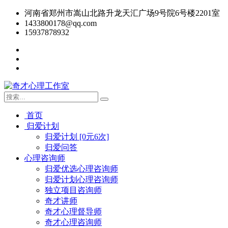
河南省郑州市嵩山北路升龙天汇广场9号院6号楼2201室
1433800178@qq.com
15937878932
首页
归爱计划
归爱计划 [0元6次]
归爱问答
心理咨询师
归爱优选心理咨询师
归爱计划心理咨询师
独立项目咨询师
奇才讲师
奇才心理督导师
奇才心理咨询师