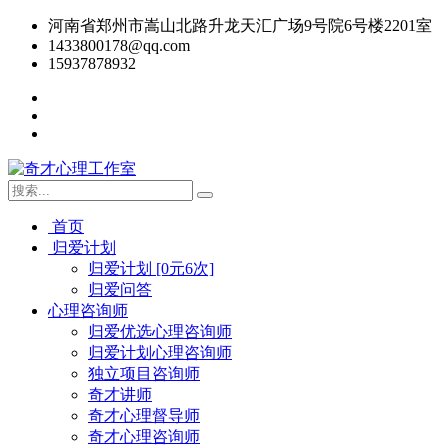
河南省郑州市嵩山北路升龙天汇广场9号院6号楼2201室
1433800178@qq.com
15937878932
首页
归爱计划
归爱计划 [0元6次]
归爱问答
心理咨询师
归爱优选心理咨询师
归爱计划心理咨询师
独立项目咨询师
奇才讲师
奇才心理督导师
奇才心理咨询师