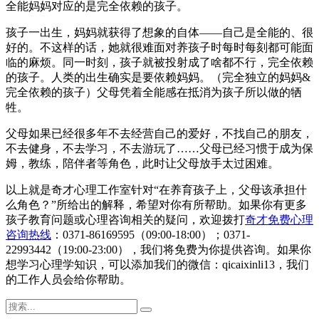
全能妈妈对应的是完全依赖的孩子。
孩子一出生，妈妈就获得了想象的自体——自己是全能的、很
好的。不这样的话，她就很难面对养孩子时每时每刻都可能面
临的麻烦。同一时刻，孩子就被投射成了啥都不行，完全依赖
的孩子。人类的出生确实是要依赖妈妈。（完全独立的妈妈&
完全依赖的孩子）父母凭着全能感在抵消为孩子所以做的牺
牲。
父母如果已经很多年不去经营自己的爱好，不找自己的朋友，
不去健身，不去学习，不去游玩了……父母已经习惯于成为保
姆，教练，陪伴者等角色，此时让父母放手太过困难。
以上就是奇才心理工作室针对“在养育孩子上，父母该承担什
么角色？”所给出的解释，希望对你有所帮助。如果你有更多
孩子教育问题或心理咨询相关的疑问，欢迎拨打
奇才免费心理
咨询热线
：0371-86169595（09:00-18:00）；0371-
22993442（19:00-23:00），我们将免费为你提供咨询。如果你
想学习心理学知识，可以添加我们的微信：qicaixinli13，我们
的工作人员会给你帮助。