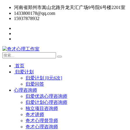
河南省郑州市嵩山北路升龙天汇广场9号院6号楼2201室
1433800178@qq.com
15937878932
首页
归爱计划
归爱计划 [0元6次]
归爱问答
心理咨询师
归爱优选心理咨询师
归爱计划心理咨询师
独立项目咨询师
奇才讲师
奇才心理督导师
奇才心理咨询师