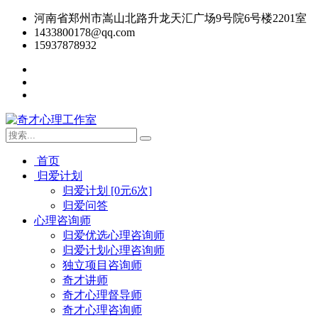
河南省郑州市嵩山北路升龙天汇广场9号院6号楼2201室
1433800178@qq.com
15937878932
首页
归爱计划
归爱计划 [0元6次]
归爱问答
心理咨询师
归爱优选心理咨询师
归爱计划心理咨询师
独立项目咨询师
奇才讲师
奇才心理督导师
奇才心理咨询师