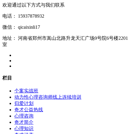
欢迎通过以下方式与我们联系
电话：
15937878932
微信：
qicaixinli17
地址：
河南省郑州市嵩山北路升龙天汇广场9号院6号楼2201
室
栏目
个案实战班
动力性心理咨询师线上连续培训
归爱计划
奇才公益热线
心理咨询
奇才简介
心理知识