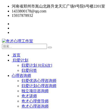
河南省郑州市嵩山北路升龙天汇广场9号院6号楼2201室
1433800178@qq.com
15937878932
首页
归爱计划
归爱计划 [0元6次]
归爱问答
心理咨询师
归爱优选心理咨询师
归爱计划心理咨询师
独立项目咨询师
奇才讲师
奇才心理督导师
奇才心理咨询师