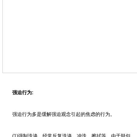
强迫行为
:
强迫行为多是缓解强迫观念引起的焦虑的行为。
(1)强制洗涤，经常反复洗涤、冲洗、擦拭等。由于疑似