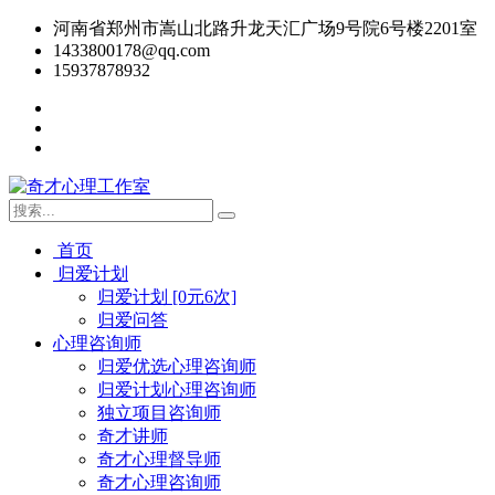
河南省郑州市嵩山北路升龙天汇广场9号院6号楼2201室
1433800178@qq.com
15937878932
首页
归爱计划
归爱计划 [0元6次]
归爱问答
心理咨询师
归爱优选心理咨询师
归爱计划心理咨询师
独立项目咨询师
奇才讲师
奇才心理督导师
奇才心理咨询师