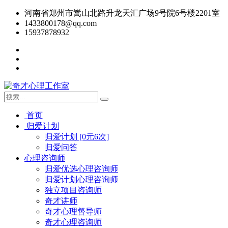
河南省郑州市嵩山北路升龙天汇广场9号院6号楼2201室
1433800178@qq.com
15937878932
首页
归爱计划
归爱计划 [0元6次]
归爱问答
心理咨询师
归爱优选心理咨询师
归爱计划心理咨询师
独立项目咨询师
奇才讲师
奇才心理督导师
奇才心理咨询师