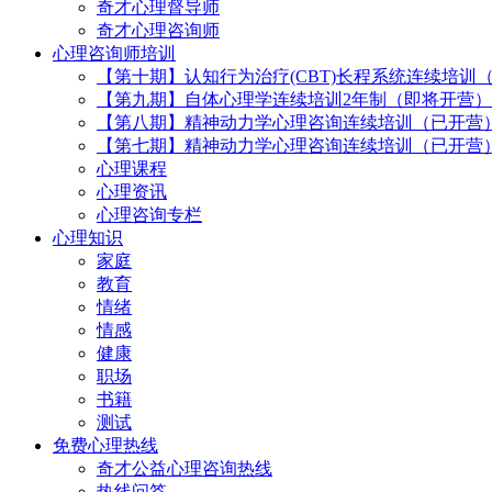
奇才心理督导师
奇才心理咨询师
心理咨询师培训
【第十期】认知行为治疗(CBT)长程系统连续培训
【第九期】自体心理学连续培训2年制（即将开营）
【第八期】精神动力学心理咨询连续培训（已开营
【第七期】精神动力学心理咨询连续培训（已开营
心理课程
心理资讯
心理咨询专栏
心理知识
家庭
教育
情绪
情感
健康
职场
书籍
测试
免费心理热线
奇才公益心理咨询热线
热线问答