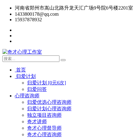
河南省郑州市嵩山北路升龙天汇广场9号院6号楼2201室
1433800178@qq.com
15937878932
首页
归爱计划
归爱计划 [0元6次]
归爱问答
心理咨询师
归爱优选心理咨询师
归爱计划心理咨询师
独立项目咨询师
奇才讲师
奇才心理督导师
奇才心理咨询师