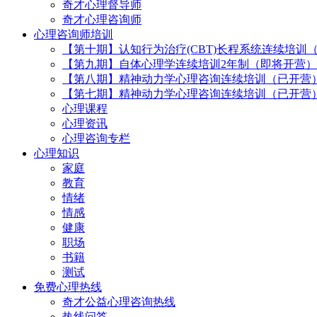
奇才心理督导师
奇才心理咨询师
心理咨询师培训
【第十期】认知行为治疗(CBT)长程系统连续培训
【第九期】自体心理学连续培训2年制（即将开营）
【第八期】精神动力学心理咨询连续培训（已开营
【第七期】精神动力学心理咨询连续培训（已开营
心理课程
心理资讯
心理咨询专栏
心理知识
家庭
教育
情绪
情感
健康
职场
书籍
测试
免费心理热线
奇才公益心理咨询热线
热线问答