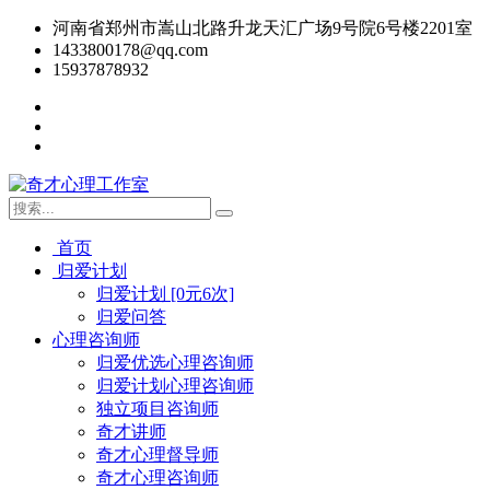
河南省郑州市嵩山北路升龙天汇广场9号院6号楼2201室
1433800178@qq.com
15937878932
首页
归爱计划
归爱计划 [0元6次]
归爱问答
心理咨询师
归爱优选心理咨询师
归爱计划心理咨询师
独立项目咨询师
奇才讲师
奇才心理督导师
奇才心理咨询师