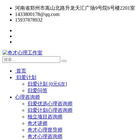
河南省郑州市嵩山北路升龙天汇广场9号院6号楼2201室
1433800178@qq.com
15937878932
首页
归爱计划
归爱计划 [0元6次]
归爱问答
心理咨询师
归爱优选心理咨询师
归爱计划心理咨询师
独立项目咨询师
奇才讲师
奇才心理督导师
奇才心理咨询师