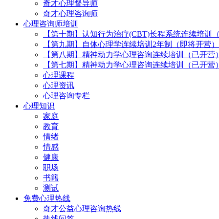
奇才心理督导师
奇才心理咨询师
心理咨询师培训
【第十期】认知行为治疗(CBT)长程系统连续培训
【第九期】自体心理学连续培训2年制（即将开营）
【第八期】精神动力学心理咨询连续培训（已开营
【第七期】精神动力学心理咨询连续培训（已开营
心理课程
心理资讯
心理咨询专栏
心理知识
家庭
教育
情绪
情感
健康
职场
书籍
测试
免费心理热线
奇才公益心理咨询热线
热线问答