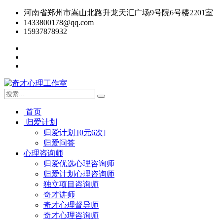
河南省郑州市嵩山北路升龙天汇广场9号院6号楼2201室
1433800178@qq.com
15937878932
首页
归爱计划
归爱计划 [0元6次]
归爱问答
心理咨询师
归爱优选心理咨询师
归爱计划心理咨询师
独立项目咨询师
奇才讲师
奇才心理督导师
奇才心理咨询师