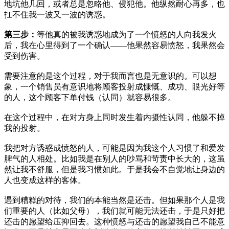
地坑他几回，或者总是忽略他、侵犯他。他纵然耐心再多，也
扛不住我一波又一波的诱惑。
第三步：
等他真的被我诱惑地成为了一个愤怒的人向我发火
后，我在心里得到了一个确认——他果然容易愤怒，我果然会
受到伤害。
需要注意的是这个过程，对于我而言也是无意识的。可以想
象，一个销售员有意识地将顾客投射成慷慨、成功、眼光好等
的人，这个顾客下单付钱（认同）就容易很多。
在这个过程中，在对方身上同时发生着内摄性认同，他躲不掉
我的投射。
我把对方诱惑成愤怒的人，可能是因为我这个人习惯了和爱发
脾气的人相处。比如我是在别人的吵骂和苛责中长大的，这虽
然让我不舒服，但是我习惯如此。于是我会不自觉地让身边的
人也变成这样的客体。
遇到糟糕的对待，我们的本能当然是还击。但如果那个人是我
们重要的人（比如父母），我们就可能无法还击，于是只好把
还击的愿望给压抑回去。这种愤怒与还击的愿望我自己不能意