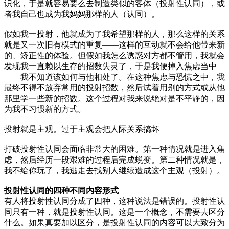
识化，于是就容易要么去制造类似的客体（投射性认同），或
者我自己也成为我妈妈那样的人（认同）。
假如我一投射，他就成为了我希望那样的人，那么这样的关系
就是又一次旧有模式的重复——这样的互动就不会给他带来新
的、矫正性的体验。但假如我怎么诱惑对方都不管用，我就会
发现我一直赖以生存的招数失灵了，于是我便掉入焦虑当中
——我不知道该如何与他相处了。在这种焦虑与恐慌之中，我
最终不得不放弃常用的投射招数，然后试着用别的方式或从他
那里学一些新的招数。这个过程对我来说绝对是不平静的，因
为我不习惯新的方式。
投射就是主观。过于主观会把人际关系搞坏
打破投射性认同会面临非常大的困难。第一种情况就是进入焦
虑，然后经历一段艰难的过程后完成蜕变。第二种情况就是，
我不给你玩了，我逃走去找别人继续造成这个主观（投射）。
投射性认同的四种不同内容形式
有人将投射性认同分成了四种，这种说法是错误的。投射性认
同只有一种，就是投射性认同。这是一个概念，不需要去区分
什么。如果真要加以区分，是投射性认同的内容可以大致分为