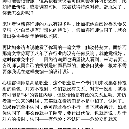
师可能会很舒服，但紧接着来访者可能就会和你讨价还价，比
如降低价格，或者调整时间，或者获得特殊对待。舒服完了，
你要怎么办呢？
来访者诱惑咨询师的方式有很多种，比如把他自己说得又惨又
坚强（让自己拥有理想化的特质）。假如咨询师认同了，就会
做出妥协并给予他特殊照顾。
再比如来访者说他看了你写的一篇文章，触动特别大。而恰巧
那篇文章你写了八年了在行业内没有任何反响，就他觉得好，
这时你难免中招——因为咨询师也渴望被人看到。来访者要让
咨询师认同自己的投射是轻而易举的。他张口就来，根本不需
要像我现在这样去编一编设计设计。
心理咨询师是高危职业，这个职业是一个专门用来收集各种投
射的角色。对方不投射，你们就没有关系。对方一投射，就很
有可能是“坏”的表征内容，但这恰恰是有效的关系互动。来访
者第一次来的时候，其实就在看我们是不是中招了、认同了。
如果你完全不认同，他可能觉得你不行，当下就会离开。如果
你认同了，那么你就中了圈套，要付出代价。也就是说，对于
对方的投射，认同——有危险；不认同——危险立刻就来。