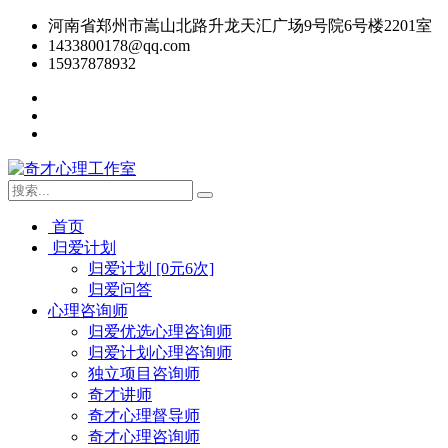
河南省郑州市嵩山北路升龙天汇广场9号院6号楼2201室
1433800178@qq.com
15937878932
首页
归爱计划
归爱计划 [0元6次]
归爱问答
心理咨询师
归爱优选心理咨询师
归爱计划心理咨询师
独立项目咨询师
奇才讲师
奇才心理督导师
奇才心理咨询师