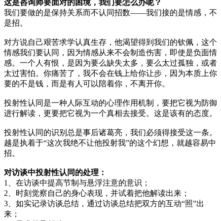
这是咨询师要面对的困境，我们要怎么办呢？
我们要做的是保持关系而不认同招数——我们接的是情感，不
是招。
对方说自己艰苦求学认真生存，他渴望得到我们的钦佩，这个
情感我们要认同，因为情感从来不会制造伤害，即使是负面情
感。一个人有恨，是因为要么缺失太多，要么太过孤独，或者
太过害怕。你痛苦了，我不会在钱上给你让步，因为本质上你
要的不是钱，而是有人可以陪着你，不离开你。
投射性认同是一种人际互动的心理作用机制，要把它视为防御
进行解读，更要把它视为一个真相去接受。这是该有的态度。
投射性认同的识别总是事后诸葛亮，我们必须得接受这一条。
越是执着于“这次我绝不让他投射我”的这个幻想，就越容易中
招。
对访谈中投射性认同的处理：
1、在访谈中提高节制与悬浮注意的意识；
2、时刻觉察自己的身心表现，并试着把他解读出来；
3、如实记录访谈总结，通过访谈总结把双方的互动“照”出
来；