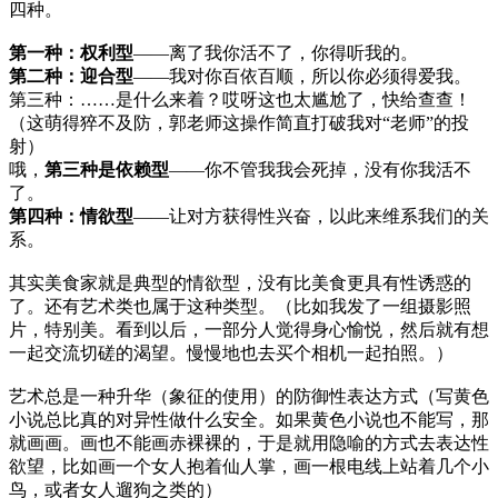
四种。
第一种：权利型
——离了我你活不了，你得听我的。
第二种：迎合型
——我对你百依百顺，所以你必须得爱我。
第三种：……是什么来着？哎呀这也太尴尬了，快给查查！
（这萌得猝不及防，郭老师这操作简直打破我对“老师”的投
射）
哦，
第三种是依赖型
——你不管我我会死掉，没有你我活不
了。
第四种：情欲型
——让对方获得性兴奋，以此来维系我们的关
系。
其实美食家就是典型的情欲型，没有比美食更具有性诱惑的
了。还有艺术类也属于这种类型。（比如我发了一组摄影照
片，特别美。看到以后，一部分人觉得身心愉悦，然后就有想
一起交流切磋的渴望。慢慢地也去买个相机一起拍照。）
艺术总是一种升华（象征的使用）的防御性表达方式（写黄色
小说总比真的对异性做什么安全。如果黄色小说也不能写，那
就画画。画也不能画赤裸裸的，于是就用隐喻的方式去表达性
欲望，比如画一个女人抱着仙人掌，画一根电线上站着几个小
鸟，或者女人遛狗之类的）