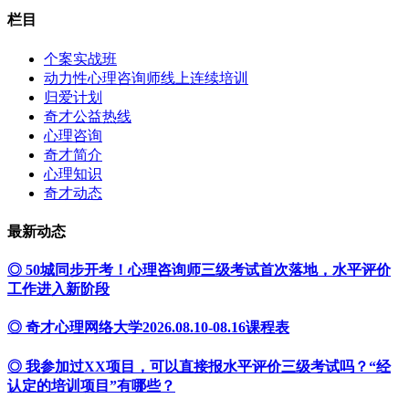
栏目
个案实战班
动力性心理咨询师线上连续培训
归爱计划
奇才公益热线
心理咨询
奇才简介
心理知识
奇才动态
最新动态
◎ 50城同步开考！心理咨询师三级考试首次落地，水平评价
工作进入新阶段
◎ 奇才心理网络大学2026.08.10-08.16课程表
◎ 我参加过XX项目，可以直接报水平评价三级考试吗？“经
认定的培训项目”有哪些？