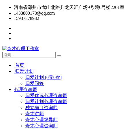
河南省郑州市嵩山北路升龙天汇广场9号院6号楼2201室
1433800178@qq.com
15937878932
首页
归爱计划
归爱计划 [0元6次]
归爱问答
心理咨询师
归爱优选心理咨询师
归爱计划心理咨询师
独立项目咨询师
奇才讲师
奇才心理督导师
奇才心理咨询师