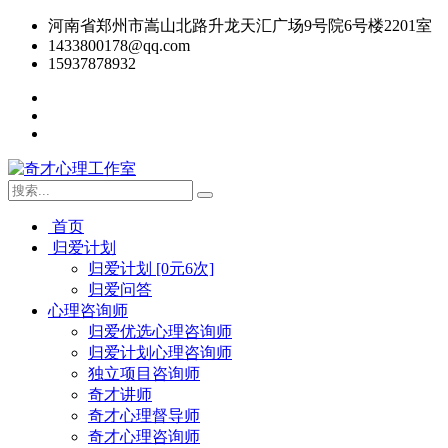
河南省郑州市嵩山北路升龙天汇广场9号院6号楼2201室
1433800178@qq.com
15937878932
首页
归爱计划
归爱计划 [0元6次]
归爱问答
心理咨询师
归爱优选心理咨询师
归爱计划心理咨询师
独立项目咨询师
奇才讲师
奇才心理督导师
奇才心理咨询师