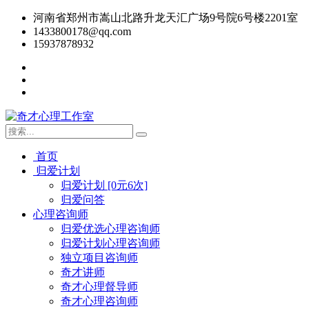
河南省郑州市嵩山北路升龙天汇广场9号院6号楼2201室
1433800178@qq.com
15937878932
首页
归爱计划
归爱计划 [0元6次]
归爱问答
心理咨询师
归爱优选心理咨询师
归爱计划心理咨询师
独立项目咨询师
奇才讲师
奇才心理督导师
奇才心理咨询师