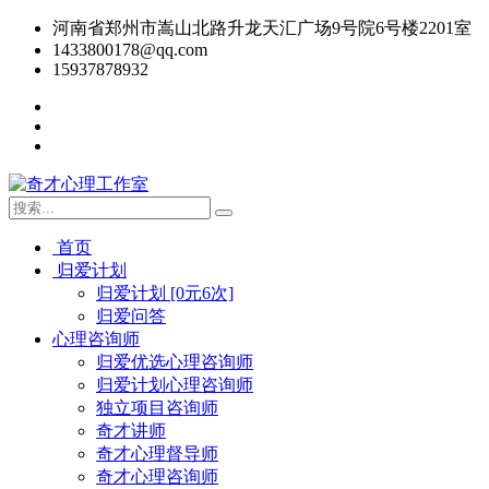
河南省郑州市嵩山北路升龙天汇广场9号院6号楼2201室
1433800178@qq.com
15937878932
首页
归爱计划
归爱计划 [0元6次]
归爱问答
心理咨询师
归爱优选心理咨询师
归爱计划心理咨询师
独立项目咨询师
奇才讲师
奇才心理督导师
奇才心理咨询师