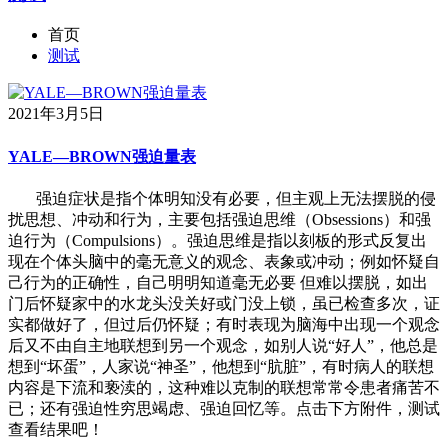
首页
测试
2021年3月5日
YALE—BROWN强迫量表
强迫症状是指个体明知没有必要，但主观上无法摆脱的侵
扰思想、冲动和行为，主要包括强迫思维（Obsessions）和强
迫行为（Compulsions）。强迫思维是指以刻板的形式反复出
现在个体头脑中的毫无意义的观念、表象或冲动；例如怀疑自
己行为的正确性，自己明明知道毫无必要 但难以摆脱，如出
门后怀疑家中的水龙头没关好或门没上锁，虽已检查多次，证
实都做好了，但过后仍怀疑；有时表现为脑海中出现一个观念
后又不由自主地联想到另一个观念，如别人说“好人”，他总是
想到“坏蛋”，人家说“神圣”，他想到“肮脏”，有时病人的联想
内容是下流和亵渎的，这种难以克制的联想常常令患者痛苦不
已；还有强迫性穷思竭虑、强迫回忆等。点击下方附件，测试
查看结果吧！