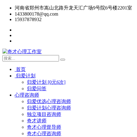
河南省郑州市嵩山北路升龙天汇广场9号院6号楼2201室
1433800178@qq.com
15937878932
首页
归爱计划
归爱计划 [0元6次]
归爱问答
心理咨询师
归爱优选心理咨询师
归爱计划心理咨询师
独立项目咨询师
奇才讲师
奇才心理督导师
奇才心理咨询师