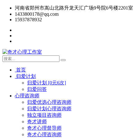
河南省郑州市嵩山北路升龙天汇广场9号院6号楼2201室
1433800178@qq.com
15937878932
首页
归爱计划
归爱计划 [0元6次]
归爱问答
心理咨询师
归爱优选心理咨询师
归爱计划心理咨询师
独立项目咨询师
奇才讲师
奇才心理督导师
奇才心理咨询师