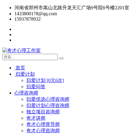
河南省郑州市嵩山北路升龙天汇广场9号院6号楼2201室
1433800178@qq.com
15937878932
首页
归爱计划
归爱计划 [0元6次]
归爱问答
心理咨询师
归爱优选心理咨询师
归爱计划心理咨询师
独立项目咨询师
奇才讲师
奇才心理督导师
奇才心理咨询师