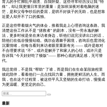
育儿的手忙脚乱中崩溃、自我怀疑。这些寻常经历没让我 “特
殊”，却让我更懂日常里的重量：是加班深夜对着电脑的迷
茫，是和父母争吵后的委屈，是哄不好孩子的无助，也是想靠
近爱人却开不了口的孤独。
正是这些带着烟火气的体会，推着我走上心理咨询这条路。我
清楚这份工作从不是 “拯救者” 的剧本，没有一劳永逸的解
法，更多时候是坐在来访者身边，听他们说完没讲出口的话，
陪他们在低谷慢慢站稳。偶尔会遇棘手困境，咨询后也需消化
沉重情绪，但每当看到来访者眼里重新有光 —— 或许是敢对
不合理要求说 “不”，或许是解开了和家人的心结，或许只是
告诉我 “今天好好吃了顿饭”—— 那种心底的满足感，无可替
代。
我总觉得，不是我 “帮助” 了谁，而是我们在生命某段旅程里
彼此陪伴，看着他们一点点找回力量，拥抱更鲜活的人生。而
我，也在这个过程里，被这些平凡又坚韧的生命打动，慢慢成
为更温暖、更坚定的自己。
最新