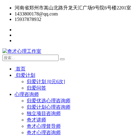
河南省郑州市嵩山北路升龙天汇广场9号院6号楼2201室
1433800178@qq.com
15937878932
首页
归爱计划
归爱计划 [0元6次]
归爱问答
心理咨询师
归爱优选心理咨询师
归爱计划心理咨询师
独立项目咨询师
奇才讲师
奇才心理督导师
奇才心理咨询师