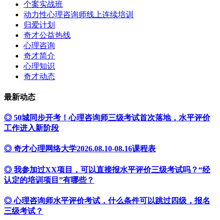
个案实战班
动力性心理咨询师线上连续培训
归爱计划
奇才公益热线
心理咨询
奇才简介
心理知识
奇才动态
最新动态
◎ 50城同步开考！心理咨询师三级考试首次落地，水平评价
工作进入新阶段
◎ 奇才心理网络大学2026.08.10-08.16课程表
◎ 我参加过XX项目，可以直接报水平评价三级考试吗？“经
认定的培训项目”有哪些？
◎ 心理咨询师水平评价考试，什么条件可以跳过四级，报名
三级考试？