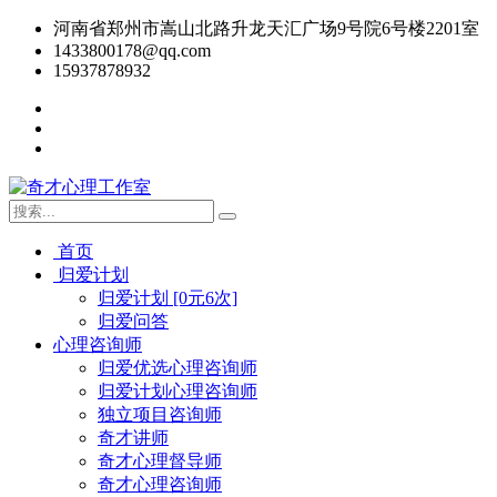
河南省郑州市嵩山北路升龙天汇广场9号院6号楼2201室
1433800178@qq.com
15937878932
首页
归爱计划
归爱计划 [0元6次]
归爱问答
心理咨询师
归爱优选心理咨询师
归爱计划心理咨询师
独立项目咨询师
奇才讲师
奇才心理督导师
奇才心理咨询师