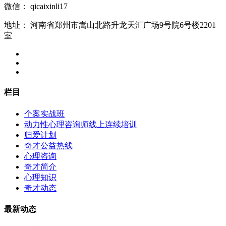
微信：
qicaixinli17
地址：
河南省郑州市嵩山北路升龙天汇广场9号院6号楼2201
室
栏目
个案实战班
动力性心理咨询师线上连续培训
归爱计划
奇才公益热线
心理咨询
奇才简介
心理知识
奇才动态
最新动态