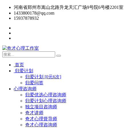
河南省郑州市嵩山北路升龙天汇广场9号院6号楼2201室
1433800178@qq.com
15937878932
首页
归爱计划
归爱计划 [0元6次]
归爱问答
心理咨询师
归爱优选心理咨询师
归爱计划心理咨询师
独立项目咨询师
奇才讲师
奇才心理督导师
奇才心理咨询师