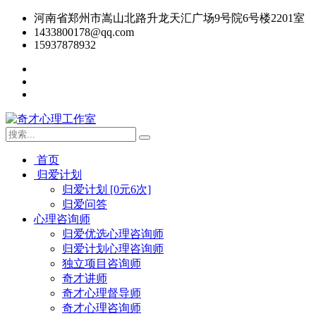
河南省郑州市嵩山北路升龙天汇广场9号院6号楼2201室
1433800178@qq.com
15937878932
首页
归爱计划
归爱计划 [0元6次]
归爱问答
心理咨询师
归爱优选心理咨询师
归爱计划心理咨询师
独立项目咨询师
奇才讲师
奇才心理督导师
奇才心理咨询师