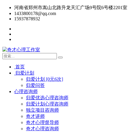
河南省郑州市嵩山北路升龙天汇广场9号院6号楼2201室
1433800178@qq.com
15937878932
首页
归爱计划
归爱计划 [0元6次]
归爱问答
心理咨询师
归爱优选心理咨询师
归爱计划心理咨询师
独立项目咨询师
奇才讲师
奇才心理督导师
奇才心理咨询师