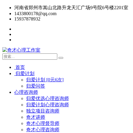
河南省郑州市嵩山北路升龙天汇广场9号院6号楼2201室
1433800178@qq.com
15937878932
首页
归爱计划
归爱计划 [0元6次]
归爱问答
心理咨询师
归爱优选心理咨询师
归爱计划心理咨询师
独立项目咨询师
奇才讲师
奇才心理督导师
奇才心理咨询师