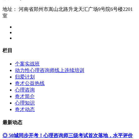
地址：
河南省郑州市嵩山北路升龙天汇广场9号院6号楼2201
室
栏目
个案实战班
动力性心理咨询师线上连续培训
归爱计划
奇才公益热线
心理咨询
奇才简介
心理知识
奇才动态
最新动态
◎ 50城同步开考！心理咨询师三级考试首次落地，水平评价