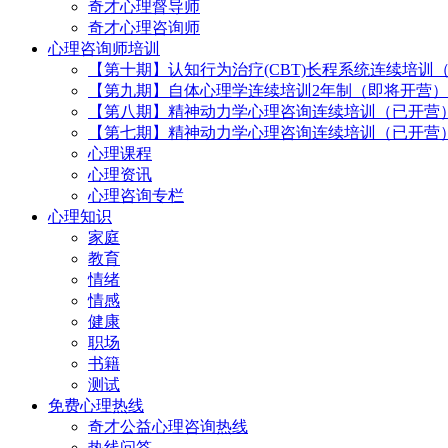
奇才心理督导师
奇才心理咨询师
心理咨询师培训
【第十期】认知行为治疗(CBT)长程系统连续培训
【第九期】自体心理学连续培训2年制（即将开营）
【第八期】精神动力学心理咨询连续培训（已开营
【第七期】精神动力学心理咨询连续培训（已开营
心理课程
心理资讯
心理咨询专栏
心理知识
家庭
教育
情绪
情感
健康
职场
书籍
测试
免费心理热线
奇才公益心理咨询热线
热线问答