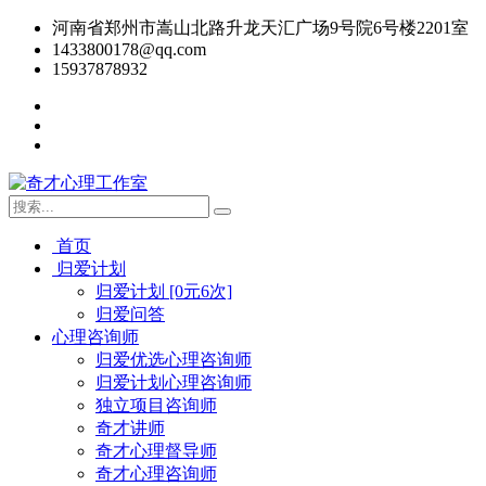
河南省郑州市嵩山北路升龙天汇广场9号院6号楼2201室
1433800178@qq.com
15937878932
首页
归爱计划
归爱计划 [0元6次]
归爱问答
心理咨询师
归爱优选心理咨询师
归爱计划心理咨询师
独立项目咨询师
奇才讲师
奇才心理督导师
奇才心理咨询师