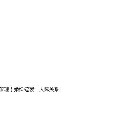
管理┋婚姻/恋爱┋人际关系