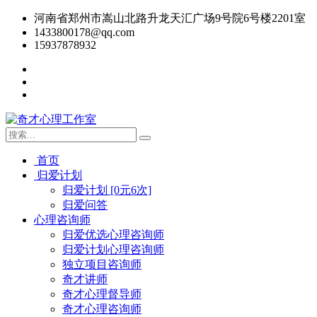
河南省郑州市嵩山北路升龙天汇广场9号院6号楼2201室
1433800178@qq.com
15937878932
首页
归爱计划
归爱计划 [0元6次]
归爱问答
心理咨询师
归爱优选心理咨询师
归爱计划心理咨询师
独立项目咨询师
奇才讲师
奇才心理督导师
奇才心理咨询师