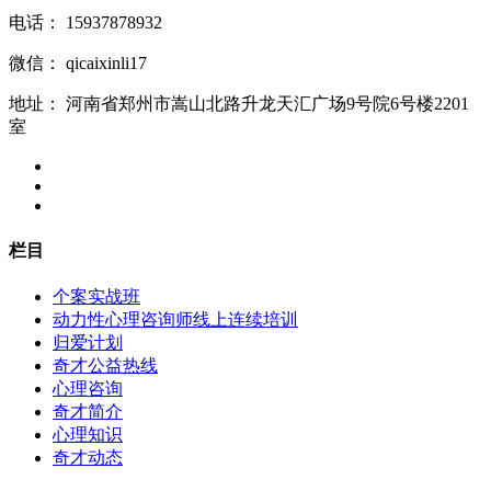
电话：
15937878932
微信：
qicaixinli17
地址：
河南省郑州市嵩山北路升龙天汇广场9号院6号楼2201
室
栏目
个案实战班
动力性心理咨询师线上连续培训
归爱计划
奇才公益热线
心理咨询
奇才简介
心理知识
奇才动态