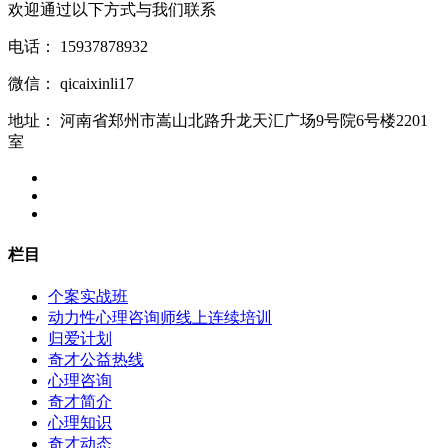
欢迎通过以下方式与我们联系
电话：
15937878932
微信：
qicaixinli17
地址：
河南省郑州市嵩山北路升龙天汇广场9号院6号楼2201
室
栏目
个案实战班
动力性心理咨询师线上连续培训
归爱计划
奇才公益热线
心理咨询
奇才简介
心理知识
奇才动态