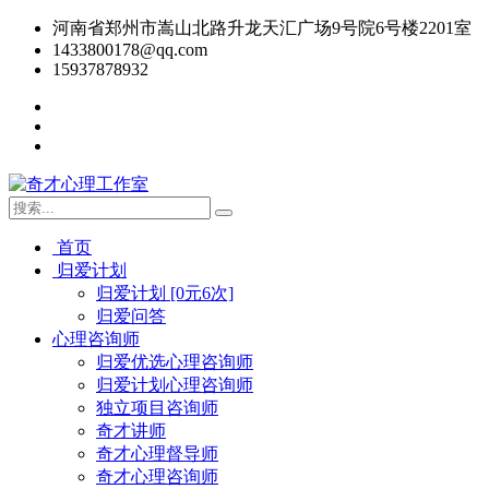
河南省郑州市嵩山北路升龙天汇广场9号院6号楼2201室
1433800178@qq.com
15937878932
首页
归爱计划
归爱计划 [0元6次]
归爱问答
心理咨询师
归爱优选心理咨询师
归爱计划心理咨询师
独立项目咨询师
奇才讲师
奇才心理督导师
奇才心理咨询师