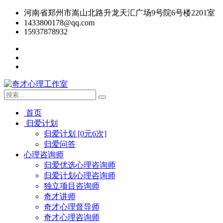
河南省郑州市嵩山北路升龙天汇广场9号院6号楼2201室
1433800178@qq.com
15937878932
首页
归爱计划
归爱计划 [0元6次]
归爱问答
心理咨询师
归爱优选心理咨询师
归爱计划心理咨询师
独立项目咨询师
奇才讲师
奇才心理督导师
奇才心理咨询师