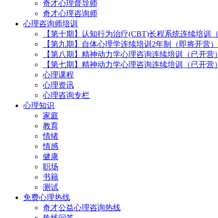
奇才心理督导师
奇才心理咨询师
心理咨询师培训
【第十期】认知行为治疗(CBT)长程系统连续培训
【第九期】自体心理学连续培训2年制（即将开营）
【第八期】精神动力学心理咨询连续培训（已开营
【第七期】精神动力学心理咨询连续培训（已开营
心理课程
心理资讯
心理咨询专栏
心理知识
家庭
教育
情绪
情感
健康
职场
书籍
测试
免费心理热线
奇才公益心理咨询热线
热线问答