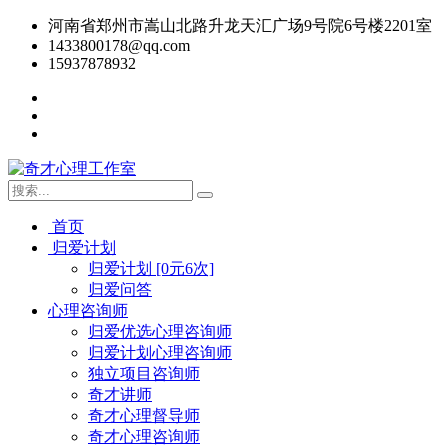
河南省郑州市嵩山北路升龙天汇广场9号院6号楼2201室
1433800178@qq.com
15937878932
首页
归爱计划
归爱计划 [0元6次]
归爱问答
心理咨询师
归爱优选心理咨询师
归爱计划心理咨询师
独立项目咨询师
奇才讲师
奇才心理督导师
奇才心理咨询师