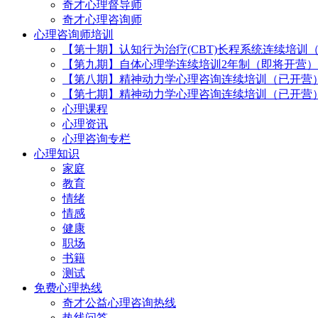
奇才心理督导师
奇才心理咨询师
心理咨询师培训
【第十期】认知行为治疗(CBT)长程系统连续培训
【第九期】自体心理学连续培训2年制（即将开营）
【第八期】精神动力学心理咨询连续培训（已开营
【第七期】精神动力学心理咨询连续培训（已开营
心理课程
心理资讯
心理咨询专栏
心理知识
家庭
教育
情绪
情感
健康
职场
书籍
测试
免费心理热线
奇才公益心理咨询热线
热线问答