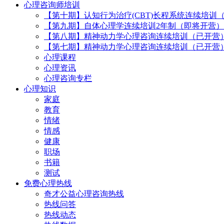
心理咨询师培训
【第十期】认知行为治疗(CBT)长程系统连续培训
【第九期】自体心理学连续培训2年制（即将开营）
【第八期】精神动力学心理咨询连续培训（已开营
【第七期】精神动力学心理咨询连续培训（已开营
心理课程
心理资讯
心理咨询专栏
心理知识
家庭
教育
情绪
情感
健康
职场
书籍
测试
免费心理热线
奇才公益心理咨询热线
热线问答
热线动态