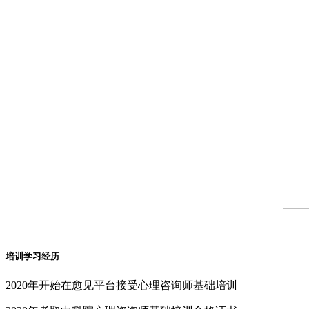
培训学习经历
2020年开始在愈见平台接受心理咨询师基础培训