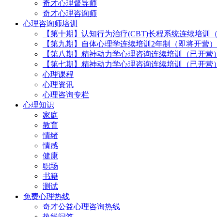
奇才心理督导师
奇才心理咨询师
心理咨询师培训
【第十期】认知行为治疗(CBT)长程系统连续培训
【第九期】自体心理学连续培训2年制（即将开营）
【第八期】精神动力学心理咨询连续培训（已开营
【第七期】精神动力学心理咨询连续培训（已开营
心理课程
心理资讯
心理咨询专栏
心理知识
家庭
教育
情绪
情感
健康
职场
书籍
测试
免费心理热线
奇才公益心理咨询热线
热线问答