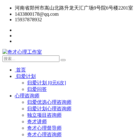
河南省郑州市嵩山北路升龙天汇广场9号院6号楼2201室
1433800178@qq.com
15937878932
首页
归爱计划
归爱计划 [0元6次]
归爱问答
心理咨询师
归爱优选心理咨询师
归爱计划心理咨询师
独立项目咨询师
奇才讲师
奇才心理督导师
奇才心理咨询师