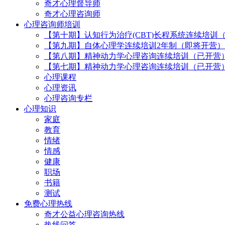
奇才心理督导师
奇才心理咨询师
心理咨询师培训
【第十期】认知行为治疗(CBT)长程系统连续培训
【第九期】自体心理学连续培训2年制（即将开营）
【第八期】精神动力学心理咨询连续培训（已开营
【第七期】精神动力学心理咨询连续培训（已开营
心理课程
心理资讯
心理咨询专栏
心理知识
家庭
教育
情绪
情感
健康
职场
书籍
测试
免费心理热线
奇才公益心理咨询热线
热线问答