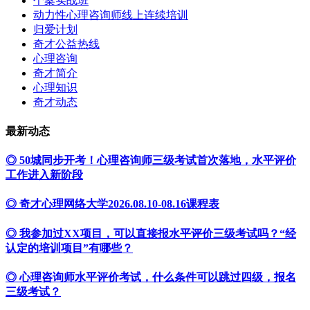
个案实战班
动力性心理咨询师线上连续培训
归爱计划
奇才公益热线
心理咨询
奇才简介
心理知识
奇才动态
最新动态
◎ 50城同步开考！心理咨询师三级考试首次落地，水平评价
工作进入新阶段
◎ 奇才心理网络大学2026.08.10-08.16课程表
◎ 我参加过XX项目，可以直接报水平评价三级考试吗？“经
认定的培训项目”有哪些？
◎ 心理咨询师水平评价考试，什么条件可以跳过四级，报名
三级考试？