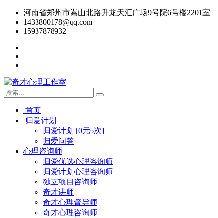
河南省郑州市嵩山北路升龙天汇广场9号院6号楼2201室
1433800178@qq.com
15937878932
首页
归爱计划
归爱计划 [0元6次]
归爱问答
心理咨询师
归爱优选心理咨询师
归爱计划心理咨询师
独立项目咨询师
奇才讲师
奇才心理督导师
奇才心理咨询师