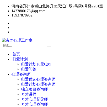
河南省郑州市嵩山北路升龙天汇广场9号院6号楼2201室
1433800178@qq.com
15937878932
首页
归爱计划
归爱计划 [0元6次]
归爱问答
心理咨询师
归爱优选心理咨询师
归爱计划心理咨询师
独立项目咨询师
奇才讲师
奇才心理督导师
奇才心理咨询师